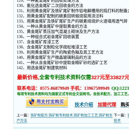
129、一种氰金尾矿的回收处理方法
130、氰化选金尾矿二次回收金的方法
131、利用黄金尾矿及铁矿尾矿制作铝电解槽用的捣打料的制备
132、用黄金尾矿配制的碳素回转煅烧窑用浇注料
133、用黄金尾矿及铁矿尾矿生产的碳素焙烧炉火道墙用透气砖
134、一种从黄金尾矿中提取黄金的方法
135、黄金尾矿蒸压加气混凝土砌块及生产方法
136、一种组合式岩金尾矿回收装置
137、含金尾矿库浸工艺
138、含金尾矿无制粒化学疏松堆浸工艺
139、利用黄金尾矿生产的陶瓷色釉及其工艺方法
140、用黄金尾矿生产微晶玻璃制品的方法
141、一种从含金尾矿砂中提取金精矿砂的选矿工艺
142、用选金尾矿制建筑材料
最新价格,
全套专利技术资料仅需
327元至33827
联系电话：0575-86879949 手机：13967599949
QQ:1223
每项专利技术资料均为国家正式专利全文说明书。含技术配方、加工工艺
技术介绍
加盟代理
购
上一篇：
铁矿粉配方,铁矿粉专利技术,铁矿粉加工工艺,铁矿粉生
下一篇：
产方法
技术