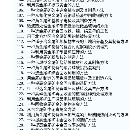
105、利用黄金尾矿提取黄金的方法
106、一种含金尾矿砂中选金捕收剂及其制备方法
107、一种从氰化提金尾矿选铜系统液中回收铜的方法
108、一种黄金尾矿基粒子电极及其制备方法
109、微波热处理金尾矿制造低膨胀微晶玻璃的方法
110、一种选金尾矿综合回收铁、钼、绢云母的工艺
111、用于北方地区冶金尾矿坝的植被恢复方法
112、一种适于冶金尾矿坝植物生长的土壤培养基及其制备方法
113、一种黄金尾矿制备的复合污泥絮凝脱水调理剂
114、一种利用黄金尾矿制备蒸压砖的方法
115、一种黄金尾矿粉陶粒的制造方法
116、一种卡琳型金尾矿烧结墙体材料及其制备方法
117、一种黄金尾矿制备的聚合硅酸铝钙混凝剂
118、一种选金尾矿综合回收利用的方法
119、用金尾矿制造的黑色微晶玻璃板材及其制造方法
120、一种提高金尾矿中金回收率的选矿方法
121、红土型选金尾矿制备蒸压灰砂砖及其生产方法
122、一种高砷金尾矿再回收金的植物除砷预处理方法
123、利用金尾矿生产微晶泡沫玻璃的方法
124、一种回收金尾矿金的植物冶金方法
125、从含金尾矿中无毒提金方法
126、利用黄金尾矿制备蒸压加气混凝土轻质隔热耐火砖的方法
127、一种提高金尾矿中金回收率的选矿方法
128、一种提高金尾矿中金回收率的选矿方法