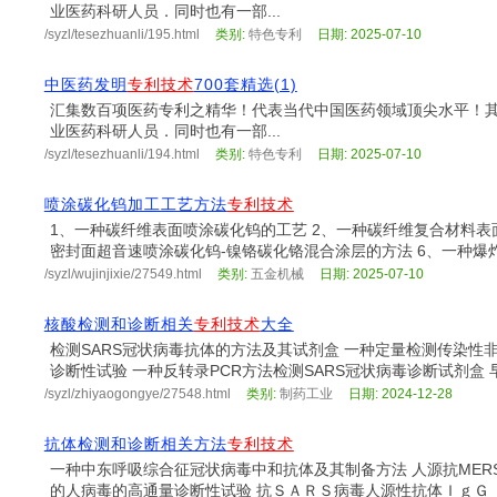
业医药科研人员．同时也有一部...
/syzl/tesezhuanli/195.html
类别:
特色专利
日期: 2025-07-10
中医药发明
专利技术
700套精选(1)
汇集数百项医药专利之精华！代表当代中国医药领域顶尖水平！
业医药科研人员．同时也有一部...
/syzl/tesezhuanli/194.html
类别:
特色专利
日期: 2025-07-10
喷涂碳化钨加工工艺方法
专利技术
1、一种碳纤维表面喷涂碳化钨的工艺 2、一种碳纤维复合材料表
密封面超音速喷涂碳化钨-镍铬碳化铬混合涂层的方法 6、一种爆炸
/syzl/wujinjixie/27549.html
类别:
五金机械
日期: 2025-07-10
核酸检测和诊断相关
专利技术
大全
检测SARS冠状病毒抗体的方法及其试剂盒 一种定量检测传染性
诊断性试验 一种反转录PCR方法检测SARS冠状病毒诊断试剂盒 早
/syzl/zhiyaogongye/27548.html
类别:
制药工业
日期: 2024-12-28
抗体检测和诊断相关方法
专利技术
一种中东呼吸综合征冠状病毒中和抗体及其制备方法 人源抗MER
的人病毒的高通量诊断性试验 抗ＳＡＲＳ病毒人源性抗体ＩｇＧ Ｆａ