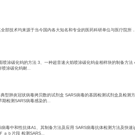
其全部技术均来源于当今国内各大知名和专业的医药科研单位与医疗院所
面喷涂碳化钨的方法 3、一种超音速火焰喷涂碳化钨金相样块的制备方法 
喷涂碳化钨耐...
非典型肺炎冠状病毒拷贝数的试剂盒 SARS病毒的基因检测试剂盒及检测
期检测SARS病毒感染的...
S病毒中和性抗体A1、其制备方法及应用 SARS病毒抗体检测方法及快
ｂ片段 检测SARS...