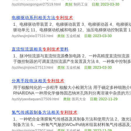
/syzl/zhiyaogongye/27519.html
类别:
制药工业
日期: 2023-03-30
电梯驱动系列相关方法
专利技术
1、电梯驱动带装置 2、电梯驱动装置 3、电梯驱动器 4、电梯驱
驱动单元 11、电梯驱动机械和电梯 12、油压电梯驱动控制装置 13
/syzl/wujinjixie/27516.html
类别:
五金机械
日期: 2023-03-30
直流恒流源相关
专利技术
资料
1、脉冲恒流源与直流恒流源叠加电路 2、一种高精度直流恒流源 
于微控制器的可调直流恒流源产生装置及方法 8、一种集中控制多路直
/syzl/wujinjixie/27513.html
类别:
五金机械
日期: 2023-03-30
分离手段电泳相关
专利技术
用于核酸纯化的一步程序 核酸大小检测方法 用于确定多种细胞介
RNA和DNA 一种用化学修饰固态纳米孔阵列分离溶液中杂质的方法
/syzl/yiyaodaquan/27509.html
类别:
医药大全
日期: 2022-11-29
氢气传感器制备方法相关
专利技术
1、一种钯合金薄膜氢气传感器及其制备方法和使用方法 2、激光
制备方法 5、一种氢气气敏的WOx/Pd纳米组装材料氢气传感器及其
/syzl/wujinjixie/27507.html
类别:
五金机械
日期: 2022-11-29