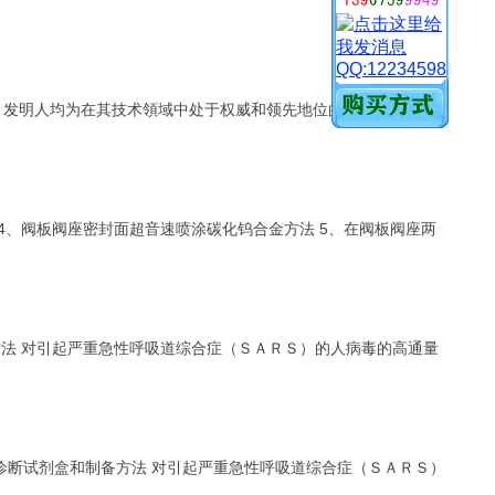
QQ:12234598
．发明人均为在其技术領域中处于权威和领先地位的医药专家和专
4、阀板阀座密封面超音速喷涂碳化钨合金方法 5、在阀板阀座两
方法 对引起严重急性呼吸道综合症（ＳＡＲＳ）的人病毒的高通量
速诊断试剂盒和制备方法 对引起严重急性呼吸道综合症（ＳＡＲＳ）