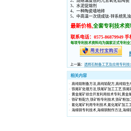
2、烧结温度低的九五氧化铝陶瓷
3、水泥促熔剂
4、一种陶瓷墙地砖
5、中高温一次烧成钛-锌系统乳
最新价格,
全套专利技术资
联系电话：0575-86879949 手机
每项专利技术资料均为国家正式专利全
上一篇：
透辉石制备工艺及应用专利技
相关内容
·
高纯铂制备方法,高纯铂配方,高纯铂生
·
铁尾矿处理方法,铁尾矿加工工艺,铁尾
·
黄金尾矿综合开发利用技术专利,黄金
·
铁矿粉配方,铁矿粉专利技术,铁矿粉加
·
氰化尾矿利用专利技术,氰化尾矿加工工
·
海绵铜专利技术,海绵铜制作方法,海绵