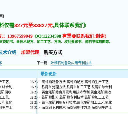
浊釉
料仅需
327元至33827元
,具体联系我们!
：13967599949
QQ:12234598
有需要联系我们,谢谢!
文说明书。含技术配方、加工工艺、方法、权利要求书、说明书或附图等。
技术介绍
加盟代理
购买方式
术
下一篇：
叶蜡石制备及应用专利技术
最新更新
产工艺,
02-23
·
高纯铂制备方法,高纯铂配方,高纯铂生产工艺,
矿综合利
02-23
·
铁尾矿处理方法,铁尾矿加工工艺,铁尾矿综合利
尾矿回收
02-23
·
黄金尾矿综合开发利用技术专利,黄金尾矿回收
工工艺,
02-23
·
铁矿粉配方,铁矿粉专利技术,铁矿粉加工工艺,
艺,氰化
02-23
·
氰化尾矿利用专利技术,氰化尾矿加工工艺,氰化
铜生产工
02-22
·
海绵铜专利技术,海绵铜制作方法,海绵铜生产工