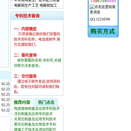
半导体陶瓷生产技术配方制备
电解铜生产工艺 电解铜加工
专利技术查询
QQ:12234598
一：内容确定
只须准确记录好我们完整的
技术资料名称，电话或邮件,等
方式通知我们；
二：委托查询
按你需要的名称,专利号,关键
词等方法来查询。
三：交付服务
通过电子邮件发送,收到资料
02-23
后，若有任何疑问请和我们联
02-23
系。
02-23
02-23
推荐内容
热门点击
02-23
陶瓷微珠制备及应用专利技术
02-22
浮石制备及应用专利技术
天青石制备及应用专利技术
累托石制备及应用技术专利
镀镍工艺技术及添加剂配方