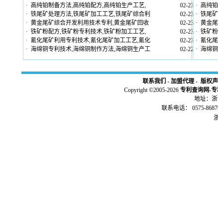
·
高纯铂制备方法,高纯铂配方,高纯铂生产工艺,
02-23
·
高纯铂
·
铁尾矿处理方法,铁尾矿加工工艺,铁尾矿综合利
02-23
·
铁尾矿
·
黄金尾矿综合开发利用技术专利,黄金尾矿回收
02-23
·
黄金尾
·
铁矿粉配方,铁矿粉专利技术,铁矿粉加工工艺,
02-23
·
铁矿粉
·
氰化尾矿利用专利技术,氰化尾矿加工工艺,氰化
02-23
·
氰化尾
·
海绵铜专利技术,海绵铜制作方法,海绵铜生产工
02-22
·
海绵铜
联系我们
-
加盟代理
-
版权声
Copyright ©2005-2026
专利查询网
-
专
地址：浙江
联系电话： 0575-86879
浙