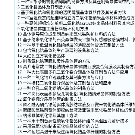
4 一种铈掺杂的氧化锆薄膜的制备方法及其在制备晶体管中的
5 二氧化锆晶体及其制备方法
6 基于氧化锆和氧化镧的透明薄膜晶体管器件及其制备方法
7 一种室温稳定的超细均匀立方二氧化锆纳米晶体材料的合成
8 一种高纯超细均匀单斜二氧化锆(ZrO2)纳米晶体材料及其合
9 氧化锆晶体加工废粉料循环利用方法
10 晶体诱导原位成型制备纳米氧化锆防护材料的方法
11 基于纳米氧化锆的石英晶体微天平氨气传感器敏感膜材料、
12 一种基于低温氧化锆绝缘层的薄膜晶体管及其制备方法
13 包含氧化锆晶体的生产玻璃的设备和方法
14 大红色立方氧化锆晶体
15 制备氧化锆薄膜和柔性晶体管的方法
16 高介电常数二氧化锆纳米晶体/聚酰亚胺复合薄膜及其制备方
17 一种大比表面多孔二氧化锆介观晶体及其制备方法与应用
18 一种二氧化锆介观晶体及其制备方法与应用
19 一种掺钇二氧化锆介观晶体及其制备方法和应用
20 一种介孔二氧化锆纳米晶体的制备方法
21 一种高比表面积多级孔氧化铝‑氧化锆纳米晶体的制备方法
22 氧化锆栅介质晶体管的制备方法
23 聚乙酰丙酮合锆前驱体溶胶纺丝液及亚微米氧化锆晶体纤维
24 聚醋酸氧锆前驱体溶胶纺丝液及亚微米氧化锆晶体纤维的制
25 纳米晶体氧化锆及其加工方法
26 一种用于制备高性能氧化锆晶体纤维的高温压力解析技术
27 采用氧氯化锆制备氧化锆晶体纤维的方法
28 一种耐超高温千米级连续氧化锆晶体纤维的制备方法