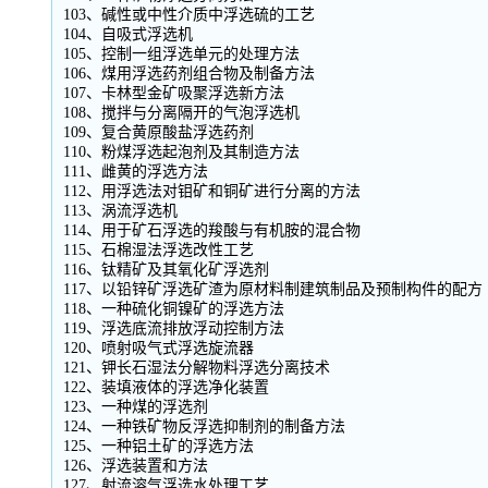
103、碱性或中性介质中浮选硫的工艺
104、自吸式浮选机
105、控制一组浮选单元的处理方法
106、煤用浮选药剂组合物及制备方法
107、卡林型金矿吸聚浮选新方法
108、搅拌与分离隔开的气泡浮选机
109、复合黄原酸盐浮选药剂
110、粉煤浮选起泡剂及其制造方法
111、雌黄的浮选方法
112、用浮选法对钼矿和铜矿进行分离的方法
113、涡流浮选机
114、用于矿石浮选的羧酸与有机胺的混合物
115、石棉湿法浮选改性工艺
116、钛精矿及其氧化矿浮选剂
117、以铅锌矿浮选矿渣为原材料制建筑制品及预制构件的配方
118、一种硫化铜镍矿的浮选方法
119、浮选底流排放浮动控制方法
120、喷射吸气式浮选旋流器
121、钾长石湿法分解物料浮选分离技术
122、装填液体的浮选净化装置
123、一种煤的浮选剂
124、一种铁矿物反浮选抑制剂的制备方法
125、一种铝土矿的浮选方法
126、浮选装置和方法
127、射流溶气浮选水处理工艺