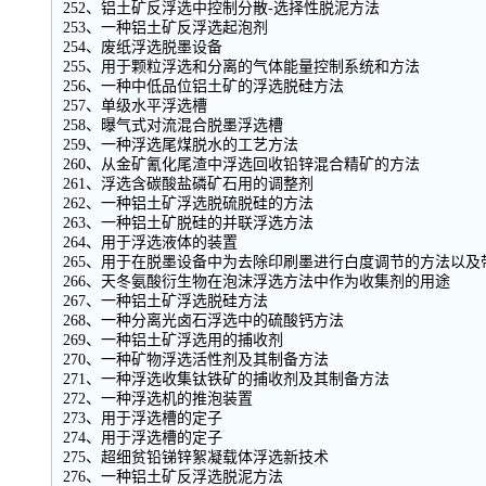
252、铝土矿反浮选中控制分散-选择性脱泥方法
253、一种铝土矿反浮选起泡剂
254、废纸浮选脱墨设备
255、用于颗粒浮选和分离的气体能量控制系统和方法
256、一种中低品位铝土矿的浮选脱硅方法
257、单级水平浮选槽
258、曝气式对流混合脱墨浮选槽
259、一种浮选尾煤脱水的工艺方法
260、从金矿氰化尾渣中浮选回收铅锌混合精矿的方法
261、浮选含碳酸盐磷矿石用的调整剂
262、一种铝土矿浮选脱硫脱硅的方法
263、一种铝土矿脱硅的并联浮选方法
264、用于浮选液体的装置
265、用于在脱墨设备中为去除印刷墨进行白度调节的方法以
266、天冬氨酸衍生物在泡沫浮选方法中作为收集剂的用途
267、一种铝土矿浮选脱硅方法
268、一种分离光卤石浮选中的硫酸钙方法
269、一种铝土矿浮选用的捕收剂
270、一种矿物浮选活性剂及其制备方法
271、一种浮选收集钛铁矿的捕收剂及其制备方法
272、一种浮选机的推泡装置
273、用于浮选槽的定子
274、用于浮选槽的定子
275、超细贫铅锑锌絮凝载体浮选新技术
276、一种铝土矿反浮选脱泥方法