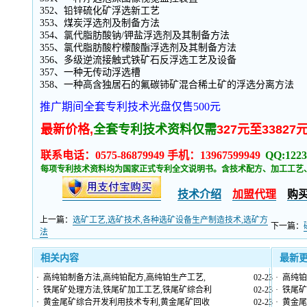
352、铅锌硫化矿浮选新工艺
353、煤炭浮选剂及制备方法
354、氯代脂肪酸钠/钾盐浮选剂及其制备方法
355、氯代脂肪酸柠檬酸酯浮选剂及其制备方法
356、多级逆流接触式铁矿石反浮选工艺及设备
357、一种无传动浮选槽
358、一种高含独居石的氟碳铈矿混合稀土矿的浮选分离方法
推广期间全套专利技术光盘仅售500元
最新价格,
全套专利技术资料仅需
327元至33827
联系电话：0575-86879949 手机：13967599949
QQ:1223
每项专利技术资料均为国家正式专利全文说明书。含技术配方、加工工艺
技术介绍
加盟代理
购
上一篇：
选矿工艺,选矿技术,各种选矿设备生产制造技术,选矿方
下一篇：
法
相关内容
最新
·
高纯铂制备方法,高纯铂配方,高纯铂生产工艺,
02-23
·
高纯铂
·
铁尾矿处理方法,铁尾矿加工工艺,铁尾矿综合利
02-23
·
铁尾矿
·
黄金尾矿综合开发利用技术专利,黄金尾矿回收
02-23
·
黄金尾