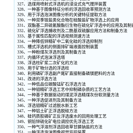
327、选煤用喷射式浮选机的浸没式充气搅拌装置
328、一种基于图像特征分析的浮选回收率预测方法
329、用于浮选泡沫图像分析的关键特征提取方法
330、一种双季铵盐类化合物在硅酸盐矿物浮选上的应用
331、双酯基二异硫氰酸酯衍生物在硫化矿浮选中的应用及其制
332、硫化矿浮选捕收剂及二酰基双硫脲应用方法和制备方法
333、基于属性匹配的浮选视频测速方法
334、一种降低锌精矿中二氧化硅的浮选抑制剂
335、槽式浮选机的侧面排矿端液面控制装置
336、一种粉煤灰浮选剂及其制备方法
337、内循环式泡沫浮选塔
338、浮选柱矿浆二次矿化的方法
339、用于矿物分选的浮选柱
340、利用磷矿浮选副产尾矿直接制备磷镁肥料的方法
341、改进的浮选方法
342、一种低品位碳酸锰矿石浮选方法
343、一种钼精矿浮选工艺中抑制磷杂质的工艺方法
344、一种基于数据驱动的煤泥浮选精煤灰份软测量方法
345、一种浮选促进剂及其制备方法
346、浮选钼精矿过滤脱水新工艺
347、一种铝土矿正浮选脱硅方法
348、硅钙质胶磷矿正反浮选废水的回用处理工艺
349、铜铅锌硫化矿电位调控优先浮选工艺
350、一种气浮溶剂浮选回收草甘膦钠盐的方法
351、一种浮选泡沫图像视觉监控装置