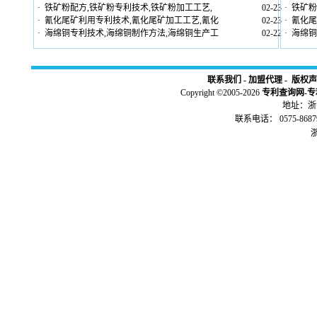
·
铁矿粉配方,铁矿粉专利技术,铁矿粉加工工艺,
02-23
·
铁矿粉
·
氰化尾矿利用专利技术,氰化尾矿加工工艺,氰化
02-23
·
氰化尾
·
海绵铜专利技术,海绵铜制作方法,海绵铜生产工
02-22
·
海绵铜
联系我们
-
加盟代理
-
版权声
Copyright ©2005-2026
专利查询网
-
专
地址：浙江
联系电话： 0575-86879
浙