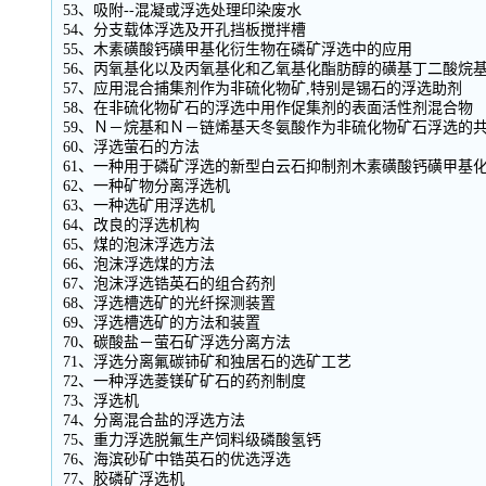
53、吸附--混凝或浮选处理印染废水
54、分支载体浮选及开孔挡板搅拌槽
55、木素磺酸钙磺甲基化衍生物在磷矿浮选中的应用
56、丙氧基化以及丙氧基化和乙氧基化酯肪醇的磺基丁二酸烷
57、应用混合捕集剂作为非硫化物矿,特别是锡石的浮选助剂
58、在非硫化物矿石的浮选中用作促集剂的表面活性剂混合物
59、Ｎ－烷基和Ｎ－链烯基天冬氨酸作为非硫化物矿石浮选的
60、浮选萤石的方法
61、一种用于磷矿浮选的新型白云石抑制剂木素磺酸钙磺甲基
62、一种矿物分离浮选机
63、一种选矿用浮选机
64、改良的浮选机构
65、煤的泡沫浮选方法
66、泡沫浮选煤的方法
67、泡沫浮选锆英石的组合药剂
68、浮选槽选矿的光纤探测装置
69、浮选槽选矿的方法和装置
70、碳酸盐－萤石矿浮选分离方法
71、浮选分离氟碳铈矿和独居石的选矿工艺
72、一种浮选菱镁矿矿石的药剂制度
73、浮选机
74、分离混合盐的浮选方法
75、重力浮选脱氟生产饲料级磷酸氢钙
76、海滨砂矿中锆英石的优选浮选
77、胶磷矿浮选机