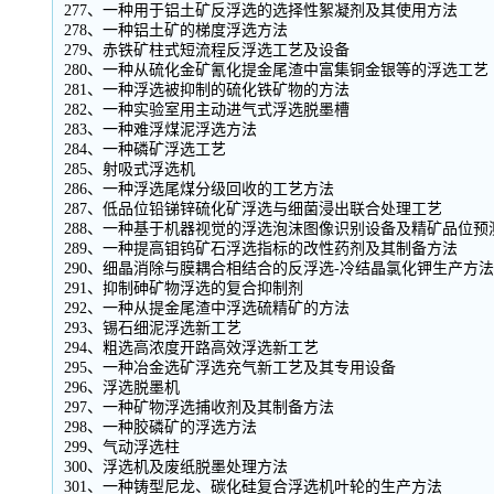
277、一种用于铝土矿反浮选的选择性絮凝剂及其使用方法
278、一种铝土矿的梯度浮选方法
279、赤铁矿柱式短流程反浮选工艺及设备
280、一种从硫化金矿氰化提金尾渣中富集铜金银等的浮选工艺
281、一种浮选被抑制的硫化铁矿物的方法
282、一种实验室用主动进气式浮选脱墨槽
283、一种难浮煤泥浮选方法
284、一种磷矿浮选工艺
285、射吸式浮选机
286、一种浮选尾煤分级回收的工艺方法
287、低品位铅锑锌硫化矿浮选与细菌浸出联合处理工艺
288、一种基于机器视觉的浮选泡沫图像识别设备及精矿品位预
289、一种提高钼钨矿石浮选指标的改性药剂及其制备方法
290、细晶消除与膜耦合相结合的反浮选-冷结晶氯化钾生产方法
291、抑制砷矿物浮选的复合抑制剂
292、一种从提金尾渣中浮选硫精矿的方法
293、锡石细泥浮选新工艺
294、粗选高浓度开路高效浮选新工艺
295、一种冶金选矿浮选充气新工艺及其专用设备
296、浮选脱墨机
297、一种矿物浮选捕收剂及其制备方法
298、一种胶磷矿的浮选方法
299、气动浮选柱
300、浮选机及废纸脱墨处理方法
301、一种铸型尼龙、碳化硅复合浮选机叶轮的生产方法