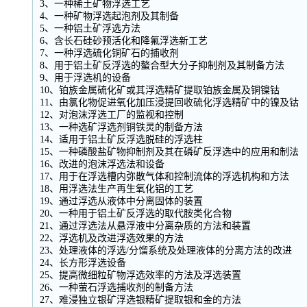
3、一种稀土矿物浮选工艺
4、一种矿物浮选起泡剂及其制备
5、一种铝土矿浮选方法
6、含长石硅砂预活化和降氟浮选新工艺
7、一种浮选硫化铜矿石的捕收剂
8、用于铝土矿反浮选的螯合型大分子抑制剂及其制备方法
9、用于浮选机的设备
10、铂族金属硫化矿或其浮选精矿提取铂族金属及铜镍钴
11、由氯化物促进氧化加压浸提回收硫化浮选精矿中的镍及钴
12、对泡沫浮选工厂的监视和控制
13、一种选矿浮选剂铜铁灵的制备方法
14、适用于铝土矿反浮选脱硅的浮选柱
15、一种磷酸盐矿物抑制剂及其在磷矿反浮选中的应用和制法
16、改进的泡沫浮选法和设备
17、用于在浮选槽内弥散气体和控制流体的浮选机构和方法
18、用浮选法生产再生氧化铝的工艺
19、通过浮选从液体中分离固体的装置
20、一种用于铝土矿反浮选的取代胺类化合物
21、通过浮选法从悬浮液中分离杂质的方法和装置
22、浮选机及改进浮选效果的方法
23、处理液体的浮选/分馏系统及处理液体的分离方法的改进
24、长方形浮选设备
25、提高微细粒矿物浮选效率的方法及浮选装置
26、一种萤石浮选捕收剂的制备方法
27、难浸独立银矿浮选银精矿提取银和金的方法