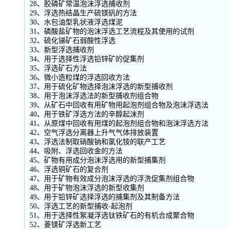
28、胶磷矿常温泡沫浮选捕收剂
29、浮选热结晶生产硫镁矾的方法
30、水包油型乳状液浮选煤泥
31、磷酸盐矿物的泡沫浮选工艺流程及其使用的试剂
32、硫化锑矿石弱酸性浮选
33、新型浮选捕收剂
34、用于选择性浮选铅锌矿的促集剂
35、浮选矿石方法
36、微小造粒煤的浮选回收方法
37、用于硫化矿物选择泡沫浮选的新型捕收剂
38、用于泡沫浮选法的新型捕收剂组合物
39、从矿石中回收有用矿物用起泡剂组合物及泡沫浮选法
40、用于铁矿浮选方法的辛醇起沫剂
41、从原煤中回收有用煤的起泡剂组合物和泡沫浮选方法
42、空气浮选分离器上升气气体排放装置
43、浮选法制取硝酸钠和氯化铵的联产工艺
44、吸附、浮选回收金的方法
45、矿物有用成分泡沫浮选用的新型捕集剂
46、浮选铜矿石的复合剂
47、用于矿物有效成分泡沫浮选的浮洗促集剂组合物
48、用于矿物泡沫浮选的新型收集剂
49、用于铅锌矿选择浮选的捕集剂及其制备方法
50、浮选工艺的新型捕收-起泡剂
51、用于选择性絮凝浮选钛铁矿石的有机合成聚合物
52、菱镁矿浮选新工艺