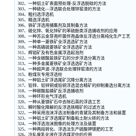
302、一种铝土矿表面预处理-反浮选脱硅的方法
303、一种硫化—浮选联合处理锌窑渣的方法
304、粗扫选浮选机
305、精选浮选机
306、铁矿浮选用捕集剂及其制备方法
307、硫化锌、氧化锌矿的苯硫酚类浮选捕收剂的应用
308、一种苏云金芽孢杆菌伴孢晶体反浮选分离纯化生产工艺
309、一种单一菱铁矿全浮选选矿方法
310、一种高磷硫菱铁矿全浮选选矿方法
311、辉钼矿及有色金属浮选起泡剂
312、一种含碳酸盐铁矿石的分步浮选分离方法
313、一种多金属菱铁矿全浮选选矿方法
314、一种超声波-浮选联合处理锌窑渣的方法
315、粉煤灰专用浮选柱
316、一种铝土矿浮选尾矿沉降分离方法
317、铅锌、铅锌铜或铅铜浮选混合精矿的抑制重选分离方法
318、一种碳酸盐磷矿反浮选捕收剂
319、一种环形充气浮选机
320、一种从菱镁矿石中去除石英的浮选工艺
321、瞬时酸化降解的反浮选铁精矿的过滤方法
322、一种采用泡沫浮选法制备的青黛及其制备方法和装置
323、一种铝土矿浮选尾矿制备粘土耐火砖的方法
324、一种浮选泡沫图像的处理方法及装置
325、一种两段转化、浮选法生产硫酸钾镁肥的工艺
326、冷轧废乳化液在浮选煤泥中的应用