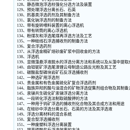
128、静态微泡浮选柱强化分选方法及装置
129、预处理浮选分离长石、石英
130、肟基类浮选药剂及其制备方法
131、氯化钠浮选剂的制备方法
132、带有旋转喂料装置的离心浮选机
133、带有转筒的离心浮选机
134、粉煤灰和浮选尾煤再浮选方法及工艺
135、一种硅线石浮选捕收剂的制备方法
136、复合浮选药剂
137、从浮选金精矿焙砂废矿浆中回收金的方法
138、浮选机
139、显微藻悬浮液脱水的浮选分离方法和系统以及从藻中提取
140、由钽铌矿浮选尾渣锂云母制造公路反光粉及其工艺
141、碳酸盐型磷块岩矿石反浮选捕收剂
142、一种选矿用浮选剂
143、贵金属和有色金属硫化矿复合浮选药剂
144、脂族异羟肟酸与油混合的矿物浮选促集剂组合物及其制备
145、汞锑共生硫化矿汞锑浮选分离方法
146、一段转化浮选法制取硫酸钾的方法
147、一种用于钨矿浮选的捕收剂化合物及其合成方法和用途
148、在硅砂中浮选分离长石、石英的方法及其浮选液
149、浮选分离材料的混合系统
150、复合型浮选捕收剂
151、一种废塑料浮选分离装置
152、提高磷酸盐反浮选效率的方法