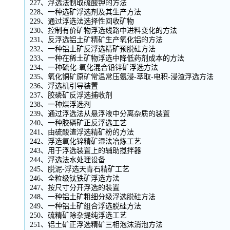
227、浮选法制取硫酸钾的方法
228、一种选矿浮选剂及其生产方法
229、通过浮选法选择性回收矿物
230、控制有价矿物浮选线路中进料变化的方法
231、反浮选铝土矿精矿生产氧化铝的方法
232、一种铝土矿反浮选精矿预脱硅方法
233、一种在稀土矿物浮选中降低药剂成本的方法
234、一种硫化-氧化混合铅锌矿浮选方法
235、氧化铜矿原矿常温常压氨浸-萃取-电积-浸渣浮选方法
236、浮选机引导装置
237、胶磷矿反浮选捕收剂
238、一种煤浮选剂
239、通过浮选法从悬浮液中分离杂质的装置
240、一种胶磷矿正反浮选工艺
241、由硫酸渣浮选精矿粉的方法
242、浮选氧化锌精矿湿法冶炼工艺
243、用于浮选装置上的辅助搅拌器
244、浮选法水处理设备
245、脱泥-浮选天青石精矿工艺
246、全粒级钛铁矿浮选方法
247、按尺寸分开浮选的装置
248、一种铝土矿粗细分级浮选脱硅方法
249、一种铝土矿组合浮选脱硅方法
250、硫精矿除杂提纯浮选工艺
251、铝土矿正浮选精矿三相泡沫消泡方法