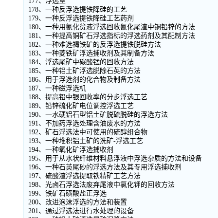
177、浮选室
178、一种反浮选提铁降硅的工艺
179、一种反浮选提铁降硅工艺药剂
180、一种用氰化贫液浮选回收氰化尾渣中铜铅锌的方法
181、一种提高铜矿石浮选指标的浮选药剂及其配制方法
182、一种难选褐铁矿的反浮选提铁脱硅方法
183、一种菱铁矿浮选捕收剂及其制备方法
184、浮选尾矿中碳酸锰的回收方法
185、一种铝土矿浮选脱除石英的方法
186、用于浮选剂的化合物及制备方法
187、一种磁浮选机
188、提高铅中银回收率的分步浮选工艺
189、铅锌硫化矿电位调控浮选工艺
190、一水硬铝石型铝土矿脱硫脱硅的浮选方法
191、不加药浮选处理含油废水的方法
192、矿石浮选法中可使用的硫醇组合物
193、一种堆积铝土矿的洗矿-浮选工艺
194、一种氧化矿浮选捕收剂
195、用于从水状纤维材料悬浮液中浮选杂质的方法和设备
196、一种石英尾砂的浮选方法及其专用浮选捕收剂
197、硫酸渣浮选提取铁精矿工艺方法
198、光卤石浮选法废弃尾液中氯化钾的回收方法
199、铁矿石磺酸盐正浮选
200、改进泡沫浮选的方法和装置
201、通过浮选法进行水处理的设备