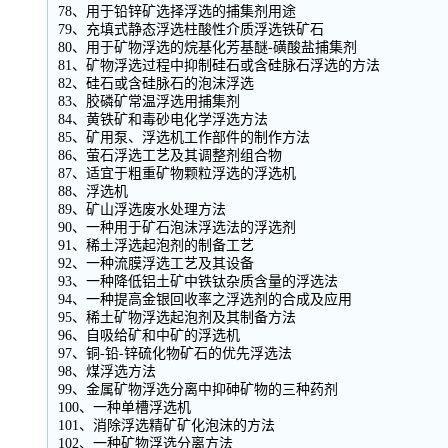
78、用于铅锌矿选择浮选的捕集剂用途
79、充填式静态浮选柱酸性介质浮选铁矿石
80、用于矿物浮选的烷基化芳基醚-磺酸盐捕集剂
81、矿物浮选过程中抑制硅石或含硅脉石浮选的方法
82、硅石或含硅脉石的泡沫浮选
83、胶磷矿常温浮选用捕集剂
84、黄铁矿和毒砂电化学浮选方法
85、矿用泵、浮选机工作部件的制作方法
86、萤石浮选工艺及其调整剂组合物
87、适宜于粗重矿物颗粒浮选的浮选机
88、浮选机
89、矿山浮选废水处理方法
90、一种用于矿石泡沫浮选法的浮选剂
91、稀土浮选起泡剂的制备工艺
92、一种流膜浮选工艺及其设备
93、一种降低铝土矿中铁钛杂质含量的浮选法
94、一种提高金银回收率之浮选剂的合成及应用
95、稀土矿物浮选起泡剂及其制备方法
96、自吸给矿和中矿的浮选机
97、铜-铅-锌硫化物矿石的优先浮选法
98、煤浮选方法
99、金属矿物浮选分离中抑砷矿物的三种药剂
100、一种单槽浮选机
101、消除浮选精矿矿化泡沫的方法
102、一种矿物浮选分离方法