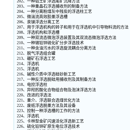
202、一种铝土矿浮选尾矿沉降方法
203、一种重晶石浮选捕收剂的制备方法
204、一种分离粉煤灰中残炭的浮选柱工艺
205、微湍流高效胶墨浮选槽
206、汞锑浮选分离工艺
207、用于浮选机构的转子和用于在浮选机中引导物料流的方法
208、浮选机构和浮选槽
209、一种双流态微泡浮选装置及其双流态微泡浮选方法
210、一种锡铅锌硫化矿分步浮选技术
211、一种含油污水的浮选旋流耦合分离方法
212、脱气浮选组合罐
213、硼矿石浮选工艺
214、浮选机
215、浮选机
216、碱性介质中浮选硅砂新工艺
217、一种反浮选脱硅用捕收剂及其制备方法
218、电控浮选柱
219、异羟肟酸化合物组合物及泡沫浮选方法
220、改进的浮选法
221、重介、浮选联合选煤优化方法
222、废纸浮选脱墨方法及其设备
223、控制一种浮选槽的工作的方法
224、浮选机
225、卡林型金矿闪速活化浮选新工艺
226、硫化铅锌矿原生电位浮选技术