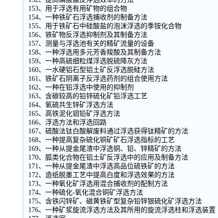
153、用于浮选有用矿物的组合物
154、一种铁矿石浮选捕收剂的制备方法
155、用于铁矿石中硅酸盐的泡沫浮选的季铵化合物
156、铁矿物反浮选抑制剂及其制备方法
157、测量与浮选池有关的精矿流量的设备
158、一种浮选用多元芳香羧酸及其制备方法
159、一种高硫细粒煤浮选脱硫降灰方法
160、一水硬铝石型铝土矿反浮选脱硅方法
161、铁矿石阴离子反浮选药剂的组合使用方法
162、一种在铅浮选中使用的抑制剂
163、含碳较高的铅锌硫化矿铅浮选工艺
164、氧硫共生锌矿浮选方法
165、高铁泥化钼铅矿浮选方法
166、浮选方法和浮选回路
167、硫酸法钛白酸解废料通过浮选获得钛精矿的方法
168、一种提高复杂硫化铜矿矿石浮选指标的工艺
169、一种从提金尾渣中浮选铜、铅、锌精矿的方法
170、胍类化合物在铝土矿反浮选中的应用及制备方法
171、一种从提金尾渣中浮选高品位硫铁矿的方法
172、造纸脱墨工艺中提高白度和浮选效果的方法
173、一种氧化矿浮选用混合捕收剂的配制方法
174、一种硫化-氧化混合铜矿浮选方法
175、含铁闪锌矿、磁黄铁矿型复杂铅锌银硫化矿浮选方法
176、一种矿浆旋流浮选方法及其所用的旋流浮选柱和浮选装置