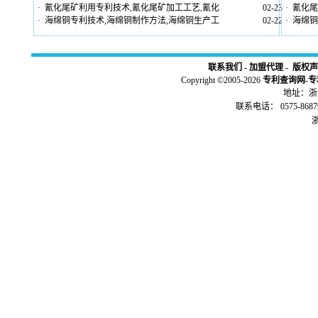
·
氰化尾矿利用专利技术,氰化尾矿加工工艺,氰化
02-23
·
氰化尾
·
海绵铜专利技术,海绵铜制作方法,海绵铜生产工
02-22
·
海绵铜
联系我们
-
加盟代理
-
版权声
Copyright ©2005-2026
专利查询网
-
专
地址：浙江
联系电话： 0575-86879
浙