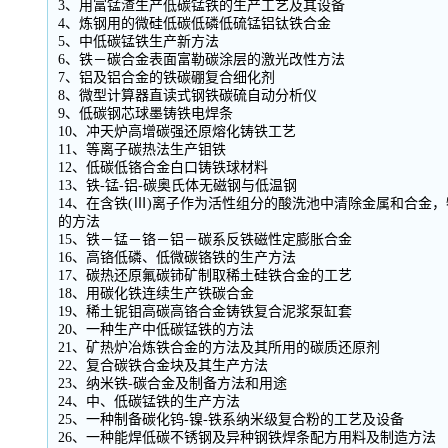
3、用富锰渣生产低碳锰铁的生产工艺及其设备
4、炼钢用的微硅低碳低磷低硫锰铝钛铁合金
5、中低碳锰铁生产新方法
6、铁－碳合金表面富勒碳涂层的激光改性方法
7、铝及铝合金的铁碳硼复合细化剂
8、微型计算器直读式钢铁碳硫自动分析仪
9、低碳钢芯球墨铸铁电焊条
10、冲天炉高增碳强还原熔化铸铁工艺
11、等离子碳热法生产钼铁
12、低碳低铬合金白口铸铁球材料
13、铁-锰-铝-碳奥氏体无磁钢与低温钢
14、在含铁(Ⅲ)离子作为活性组分的酸洗池中清除金属和合金
的方法
15、铁－锰－铬－铝－碳系反铁磁性定膨胀合金
16、高铬低磷、低微碳铬铁的生产方法
17、碳热还原氟碳铈矿制取稀土硅铁合金的工艺
18、用碳化铁连续生产铁碳合金
19、稀土铌钼高碳高铬合金铸铁复合泥浆泵缸套
20、一种生产中低碳锰铁的方法
21、矿热炉冶炼铁合金的方法及其所用的碳质还原剂
22、复合碳铁合金块及其生产方法
23、纳米铁-碳合金及制备方法和用途
24、中、低碳锰铁的生产方法
25、一种制备碳化钨-镍-铁系纳米级复合粉的工艺及设备
26、一种能焊低碳不锈钢及异种钢铁焊条配方用料及制造方法