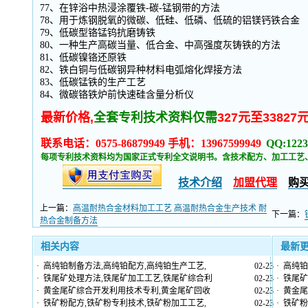
77、在锌浴中热浸涂覆铁-碳-锰钢带的方法
78、用于炼钢脱氧的微碳、低硅、低磷、低硫的铝镁钙铁合金
79、低碳型铬锰钨抗磨铸铁
80、一种生产高碳当量、低合金、中高强度灰铸铁的方法
81、低碳镍铬还原铁
82、铁白铜与低碳钢异种材料电弧熔化焊接方法
83、低碳锰铁的生产工艺
84、微碳铬铁炉前快速硅含量分析仪
最新价格,
全套专利技术资料仅需
327元至33827
联系电话：0575-86879949 手机：13967599949
QQ:1223
每项专利技术资料均为国家正式专利全文说明书。含技术配方、加工工艺
技术介绍
加盟代理
购
上一篇：
高温耐热合金材料加工工艺 高温耐热合金生产技术 耐
下一篇：
热合金制备方法
相关内容
最新
·
高纯铂制备方法,高纯铂配方,高纯铂生产工艺,
02-23
·
高纯铂
·
铁尾矿处理方法,铁尾矿加工工艺,铁尾矿综合利
02-23
·
铁尾矿
·
黄金尾矿综合开发利用技术专利,黄金尾矿回收
02-23
·
黄金尾
·
铁矿粉配方,铁矿粉专利技术,铁矿粉加工工艺,
02-23
·
铁矿粉