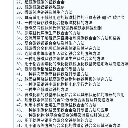
27、超低碳低磷的锰铁合金
28、低碳低磷锰铝铁脱氧剂
29、微碳纯净铬铁及其生产方法
30、具有适用于低频用途的软磁特性的非晶态铁-硼-硅-碳合金
31、一种制备钐铁碳化合物永磁材料的方法
32、低碳空冷粒状贝氏体/仿晶界型铁素体复相钢
33、原煤替代焦碳生产铁合金的方法
34、交流等离子熔融还原直接冶炼微碳铁合金的方法和装置
35、复合碳铁钡铝合金块及其生产方法
36、低碳微合金化贝氏体铁素体钢及其制造方法
37、连铸碳素焊条钢加入锰铝铁合金的脱氧方法
38、一种用低碳锰铁冶炼炉渣生产锰硅合金的方法
39、用于铝合金熔化的碳化物颗粒强化铁基铸造坩埚及制造方
40、低磷低碳铝硅锰铁合金的制备方法
41、一种铸态高碳高铬铸铁及其制备方法
42、球团链箅烧结机高碳高铬耐热铸铁箅板的制造方法
43、一种测量钢铁中碳化物相电化学行为的方法
44、一种生产低碳锰铁的方法
45、含碳化钒的铁基形状记忆合金及其形状记忆封隔器的应用
46、超细铁素体晶粒的含Nb低碳低合金钢及其制造方法
47、利用中频炉重熔生产低碳锰铁合金的方法
48、一种纳米碳化结晶须铁合金及其制备方法与应用
49、一种碳化物/铁基合金复合涂层及其反应钎涂工艺
50、用于处理制钢用含碳合金铁熔体的方法
51、用于钢液终脱氧与合金化的微碳铝铁合金及其制备方法