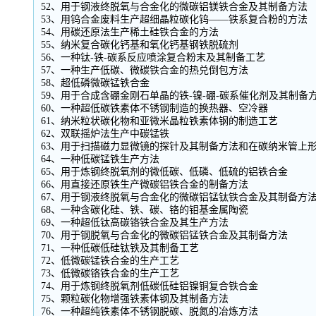
52、用于钢液终脱氧与合金化的微碳铝镁铁合金及其制备方法
53、用钨合金废料生产超细晶粒碳化钨——铁系复合粉的方法
54、用碳还原法生产稀土硅铁合金的方法
55、纳米复合碳化钙基和氧化钙基钢铁脱硫剂
56、一种钛-铁-碳系反应喷涂复合粉末及其制备工艺
57、一种生产低碳、微碳铁合金的热兑倒包方法
58、超低磷微碳锰铁合金
59、用于合成含硼金刚石单晶的铁-镍-硼-碳系催化剂及其制备
60、一种超低碳铁素体不锈钢制造的换热器、空冷器
61、纳米粒状碳化物和亚微米晶粒铁素体钢的制造工艺
62、双联摇炉法生产中碳锰铁
63、用于扫描磁力显微镜的探针及其制备方法和在碳纳米管上
64、一种低碳锰铁生产方法
65、用于炼钢终脱氧剂的微低碳、低磷、低硫的铝铁合金
66、用直接还原铁生产微碳铝铁合金的制备方法
67、用于钢液终脱氧与合金化的微碳铝锰钛铁合金及其制备方
68、一种含碳化硅、铁、碳、铬的钼基金属陶瓷
69、一种超低钛高碳铬铁合金及其生产方法
70、用于钢脱氧与合金化的微碳铝锰铁合金及其制备方法
71、一种低碳低硅钛铁及其制备工艺
72、低微碳锰铁合金的生产工艺
73、低微碳铬铁合金的生产工艺
74、用于炼钢终脱氧剂低碳低硅铝镍铜复合铁合金
75、颗粒碳化物增强铁素体钢及其制备方法
76、一种超纯铁素体不锈钢脱碳、脱氮的冶炼方法