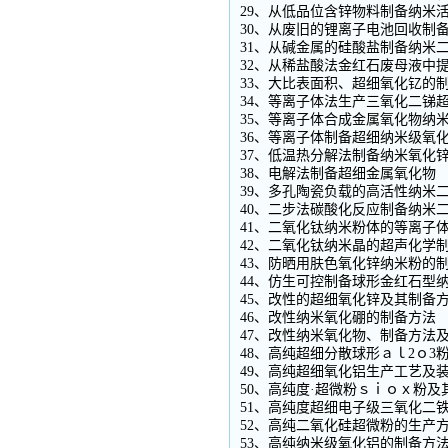
29、从低品位含锌物料制备纳米
30、从废旧的锂离子电池回收制
31、从碱金属的硅酸盐制备纳米
32、从稀盐酸法金红石废母液中
33、大比表面积、超细氧化钇的
34、等离子体法生产三氧化二锑
35、等离子体合成金属氧化物纳
36、等离子体制备超细纳米级氧
37、低温热分解法制备纳米氧化
38、电解法制备超细金属氧化物
39、多孔陶瓷负载的高活性纳米
40、二步法碳酸化反应制备纳米
41、二氧化钛纳米粉体的等离子
42、二氧化钛纳米晶的超声化学
43、防晒用肤色氧化锌纳米粉的
44、仿生可控制备球形金红石型
45、改性的超细氧化锌及其制备
46、改性纳米氧化硼的制备方法
47、改性纳米氧化物、制备方法
48、高纯超细分散球形ａｌ2ｏ3
49、高纯超细氧化铝生产工艺及
50、高纯度·超微粉ｓｉｏｘ粉及
51、高纯度超细电子级三氧化二
52、高纯二氧化硅超微粉的生产
53、高纯纳米级氧化铝的制备方