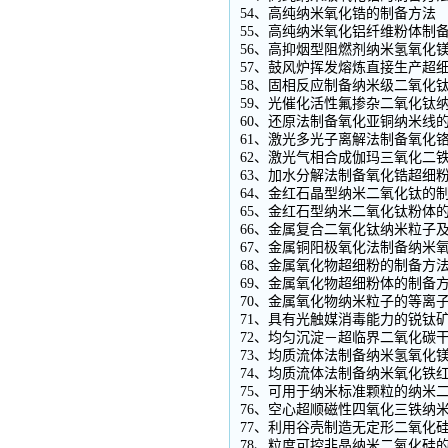
54、高纯纳米氧化锆的制备方法
55、高纯纳米氧化铝纤维粉体制
56、高抑烟型阻燃剂纳米氢氧化
57、鼓风炉挥发熔炼直接生产超
58、固相反应制备纳米级二氧化
59、光催化活性氟掺杂二氧化钛
60、还原法制备氧化亚铜纳米线
61、激光多光子离解法制备氧化
62、激光气相合成伽玛三氧化二
63、加水分解法制备氧化锆超细
64、金红石晶型纳米二氧化钛的
65、金红石型纳米二氧化钛粉体
66、金属复合二氧化钛纳米粒子
67、金属铜阳极氧化法制备纳米
68、金属氧化物超细粉的制备方
69、金属氧化物超细粉体的制备
70、金属氧化物纳米粒子的等离
71、具有光触媒消毒能力的锐钛
72、均匀沉淀－超临界二氧化碳
73、均质流体法制备纳米氢氧化
74、均质流体法制备纳米氧化铁
75、可用于纳米标准颗粒的纳米
76、空心超顺磁性四氧化三铁纳
77、利用谷壳制造无定形二氧化
78、粒度可控非晶纳米二氧化硅