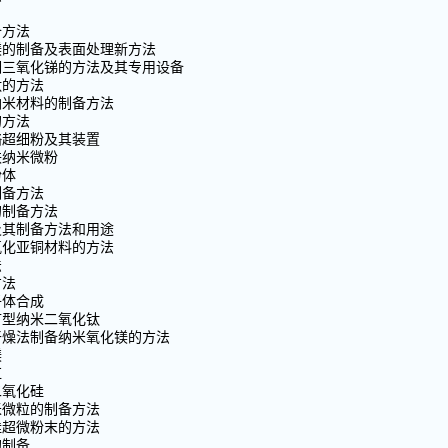
备方法
镁的制备及表面处理新方法
细三氧化锑的方法及其专用设备
钛的方法
纳米材料的制备方法
的方法
铬超细粉及其装置
铁纳米微粉
粉体
制备方法
的制备方法
及其制备方法和用途
氧化亚铜材料的方法
法
方法
子体合成
矿型纳米二氧化钛
干燥法制备纳米氧化镁的方法
镁
红
二氧化硅
米微粒的制备方法
硅超微粉末的方法
的制备