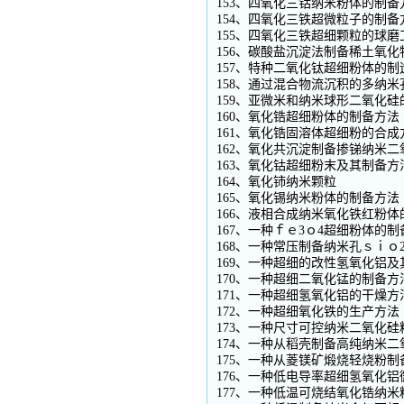
153、四氧化三钴纳米粉体的制备
154、四氧化三铁超微粒子的制备
155、四氧化三铁超细颗粒的球磨
156、碳酸盐沉淀法制备稀土氧化
157、特种二氧化钛超细粉体的制
158、通过混合物流沉积的多纳
159、亚微米和纳米球形二氧化硅
160、氧化锆超细粉体的制备方法
161、氧化锆固溶体超细粉的合成
162、氧化共沉淀制备掺锑纳米
163、氧化钴超细粉末及其制备方
164、氧化铈纳米颗粒
165、氧化锡纳米粉体的制备方法
166、液相合成纳米氧化铁红粉体
167、一种ｆｅ3ｏ4超细粉体的制
168、一种常压制备纳米孔ｓｉｏ
169、一种超细的改性氢氧化铝及
170、一种超细二氧化锰的制备方
171、一种超细氢氧化铝的干燥方
172、一种超细氧化铁的生产方法
173、一种尺寸可控纳米二氧化
174、一种从稻壳制备高纯纳米
175、一种从菱镁矿煅烧轻烧粉
176、一种低电导率超细氢氧化
177、一种低温可烧结氧化锆纳