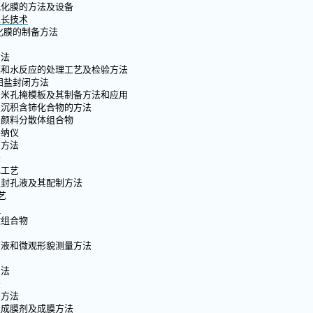
氧化膜的方法及设备
生长技术
化膜的制备方法
方法
膜和水反应的处理工艺及检验方法
钼盐封闭方法
纳米孔掩模板及其制备方法和应用
内沉积含铈化合物的方法
用颜料分散体组合物
导纳仪
的方法
法
色工艺
温封孔液及其配制方法
艺
艺
散组合物
离液和微观形貌测量方法
闭法
法
产方法
蚀成膜剂及成膜方法