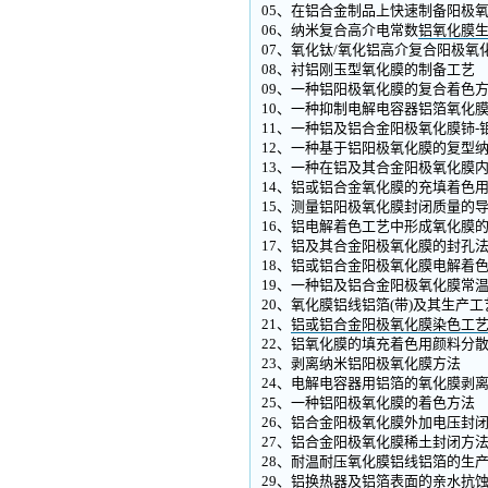
05、在铝合金制品上快速制备阳极
06、纳米复合高介电常数
铝氧化膜
07、氧化钛/氧化铝高介复合阳极氧
08、衬铝刚玉型氧化膜的制备工艺
09、一种铝阳极氧化膜的复合着色
10、一种抑制电解电容器铝箔氧化
11、一种铝及铝合金阳极氧化膜铈-
12、一种基于铝阳极氧化膜的复型
13、一种在铝及其合金阳极氧化膜
14、铝或铝合金氧化膜的充填着色
15、测量铝阳极氧化膜封闭质量的
16、铝电解着色工艺中形成氧化膜
17、铝及其合金阳极氧化膜的封孔
18、铝或铝合金阳极氧化膜电解着
19、一种铝及铝合金阳极氧化膜常
20、氧化膜铝线铝箔(带)及其生产工
21、
铝或铝合金阳极氧化膜染色工
22、铝氧化膜的填充着色用颜料分
23、剥离纳米铝阳极氧化膜方法
24、电解电容器用铝箔的氧化膜剥
25、一种铝阳极氧化膜的着色方法
26、铝合金阳极氧化膜外加电压封
27、铝合金阳极氧化膜稀土封闭方
28、耐温耐压氧化膜铝线铝箔的生
29、铝换热器及铝箔表面的亲水抗