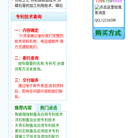
热轧工艺 热轧板制造技术 热
磷石膏的加工利用技术、磷石
专利技术查询
QQ:12234598
一：内容确定
只须准确记录好我们完整的
技术资料名称，电话或邮件,等
方式通知我们；
二：委托查询
按你需要的名称,专利号,关键
词等方法来查询。
三：交付服务
通过电子邮件发送,收到资料
后，若有任何疑问请和我们联
系。
推荐内容
热门点击
陶瓷微珠制备及应用专利技术
浮石制备及应用专利技术
天青石制备及应用专利技术
累托石制备及应用技术专利
镀镍工艺技术及添加剂配方