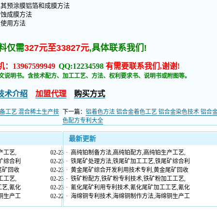
及其预涂膜铝箔和成膜方法
耐蚀成膜方法
其使用方法
料仅需
327元至33827元
,具体联系我们!
：13967599949
QQ:12234598
有需要联系我们,谢谢!
文说明书。含技术配方、加工工艺、方法、权利要求书、说明书或附图等。
技术介绍
加盟代理
购买方式
备工艺 混合稀土生产技
下一篇：
铝着色方法 铝合金着色工艺 铝合金染色技术 铝合
色配方专利大全
最新更新
产工艺,
02-23
·
高纯铂制备方法,高纯铂配方,高纯铂生产工艺,
矿综合利
02-23
·
铁尾矿处理方法,铁尾矿加工工艺,铁尾矿综合利
尾矿回收
02-23
·
黄金尾矿综合开发利用技术专利,黄金尾矿回收
工工艺,
02-23
·
铁矿粉配方,铁矿粉专利技术,铁矿粉加工工艺,
艺,氰化
02-23
·
氰化尾矿利用专利技术,氰化尾矿加工工艺,氰化
铜生产工
02-22
·
海绵铜专利技术,海绵铜制作方法,海绵铜生产工