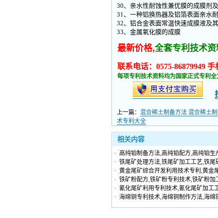
30、亲水性耐蚀性兼优膜的成膜剂
31、一种铝换热器及铝箔表面亲水
32、铝合金表面常温快速成膜液及
33、金属氧化膜的成膜
最新价格,
全套专利技术资
联系电话：0575-86879949 手机
每项专利技术资料均为国家正式专利全
上一篇：
混合稀土制备方法 混合稀土制
术专利大全
相关内容
·
高纯铂制备方法,高纯铂配方,高纯铂生
·
铁尾矿处理方法,铁尾矿加工工艺,铁尾
·
黄金尾矿综合开发利用技术专利,黄金
·
铁矿粉配方,铁矿粉专利技术,铁矿粉加
·
氰化尾矿利用专利技术,氰化尾矿加工工
·
海绵铜专利技术,海绵铜制作方法,海绵