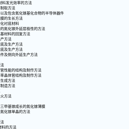
体材料发光效率的方法
的制取方法
法以及包含氮化镓基化合物的半导体器件
镓膜的生长方法
形化衬底材料
长的氮化镓外延层极性的方法
镓基材料的回复方法
生产方法
衬底及生产方法
衬底及生产方法
器件及侧向外延生产方法
方法
体管性能的结构及制作方法
移率晶体管结构及制作方法
备生成方法
与制造方法
底
退火方法
该三甲基镓成长的氮化镓薄膜
长氮化镓单晶的方法
方法
材料的方法