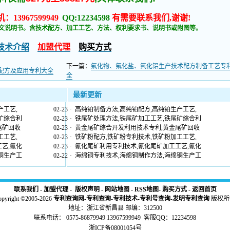
：13967599949
QQ:12234598
有需要联系我们,谢谢!
文说明书。含技术配方、加工工艺、方法、权利要求书、说明书或附图等。
技术介绍
加盟代理
购买方式
下一篇：
氟化物、氟化盐、氟化铝生产技术配方制备工艺专
配方及应用专利大全
全
最新更新
产工艺,
02-23
·
高纯铂制备方法,高纯铂配方,高纯铂生产工艺,
矿综合利
02-23
·
铁尾矿处理方法,铁尾矿加工工艺,铁尾矿综合利
尾矿回收
02-23
·
黄金尾矿综合开发利用技术专利,黄金尾矿回收
工工艺,
02-23
·
铁矿粉配方,铁矿粉专利技术,铁矿粉加工工艺,
艺,氰化
02-23
·
氰化尾矿利用专利技术,氰化尾矿加工工艺,氰化
铜生产工
02-22
·
海绵铜专利技术,海绵铜制作方法,海绵铜生产工
联系我们
-
加盟代理
-
版权声明
-
网站地图
-
RSS地图
-
购买方式
-
返回首页
opyright ©2005-2026
专利查询网
-
专利查询
-
专利技术
-
专利号查询
-
发明专利查询
版权所
地址：浙江省新昌县 邮编：312500
联系电话： 0575-86879949 13967599949 客服QQ：12234598
浙ICP备08001054号