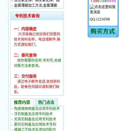
活性氧化锌、纳米氧化锌、高
金属薄膜加工方法,金属薄膜
专利技术查询
QQ:12234598
一：内容确定
只须准确记录好我们完整的
技术资料名称，电话或邮件,等
方式通知我们；
二：委托查询
按你需要的名称,专利号,关键
词等方法来查询。
三：交付服务
通过电子邮件发送,收到资料
后，若有任何疑问请和我们联
系。
推荐内容
热门点击
陶瓷微珠制备及应用专利技术
浮石制备及应用专利技术
天青石制备及应用专利技术
累托石制备及应用技术专利
镀镍工艺技术及添加剂配方