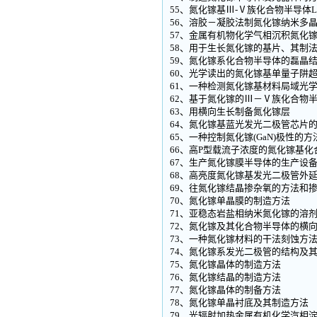
55、氮化镓基Ⅲ-Ⅴ族化合物半导体
56、溶胶－凝胶法制氮化镓纳米多
57、金属有机物化学气相沉积氮化
58、用于生长氮化镓的基片、其制
59、氮化镓系化合物半导体的磊晶
60、光学读出的氮化镓基单量子阱
61、一种检测氮化镓基材料局域光
62、基于氮化镓的Ⅲ－Ⅴ族化合物
63、用横向生长制备氮化镓层
64、氮化镓基蓝光发光二极管芯片
65、一种控制氮化镓(GaN)极性的方
66、高P型载流子浓度的氮化镓基
67、生产氮化镓膜半导体的生产设
68、高亮度氮化镓基发光二极管外
69、往氮化镓结晶掺杂氧的方法和
70、氮化镓单晶膜的制造方法
71、亚稳态岩盐相纳米氮化镓的溶
72、氮化镓及其化合物半导体的横
73、一种氮化镓材料的干法刻蚀方
74、氮化镓系发光二极管的结构及
75、氮化镓晶体的制造方法
76、氮化镓结晶的制造方法
77、氮化镓晶体的制备方法
78、氮化镓单晶衬底及其制造方法
79、光辐射加热金属有机化学汽相