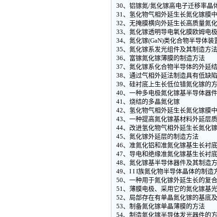
30、铝镓氮/氮化镓高电子迁移率晶
31、氢化物气相外延生长氮化镓膜
32、无掩膜横向外延生长高质量氮
33、氮化镓透明导电氧化膜欧姆电
34、氮化镓(GaN)类化合物半导体
35、氮化镓系发光组件及其制造方
36、富镓氮化镓薄膜的制造方法
37、氮化镓系化合物半导体的外延
38、通过气相外延法制造具有低缺
39、硅衬底上生长低位错氮化镓的
40、一种多电极氮化镓基半导体器
41、烧结的多晶氮化镓
42、氢化物气相外延生长氮化镓膜
43、一种提高氮化镓基材料外延层
44、改进氢化物气相外延生长氮化
45、氮化镓外延层的制造方法
46、准氮化铝和准氮化镓基生长衬
47、导电和绝缘准氮化镓基生长衬
48、氮化镓基半导体器件及其制造
49、I I I族氮化物半导体晶体的
50、一种用于氮化镓外延生长的复
51、薄膜电极、采用它的氮化镓基
52、局部存在有单晶氮化镓的基底
53、制备氮化镓单晶薄膜的方法
54、制造氮化镓半导体发光器件的