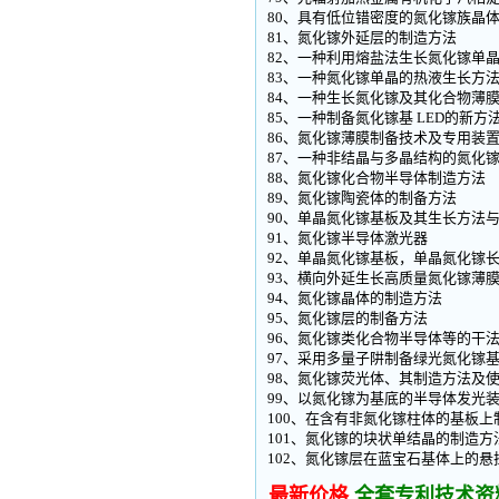
80、具有低位错密度的氮化镓族晶
81、氮化镓外延层的制造方法
82、一种利用熔盐法生长氮化镓单
83、一种氮化镓单晶的热液生长方
84、一种生长氮化镓及其化合物薄
85、一种制备氮化镓基 LED的新方
86、氮化镓薄膜制备技术及专用装
87、一种非结晶与多晶结构的氮化
88、氮化镓化合物半导体制造方法
89、氮化镓陶瓷体的制备方法
90、单晶氮化镓基板及其生长方法
91、氮化镓半导体激光器
92、单晶氮化镓基板，单晶氮化镓
93、横向外延生长高质量氮化镓薄
94、氮化镓晶体的制造方法
95、氮化镓层的制备方法
96、氮化镓类化合物半导体等的干
97、采用多量子阱制备绿光氮化镓基
98、氮化镓荧光体、其制造方法及
99、以氮化镓为基底的半导体发光
100、在含有非氮化镓柱体的基板
101、氮化镓的块状单结晶的制造方
102、氮化镓层在蓝宝石基体上的悬
最新价格,
全套专利技术资