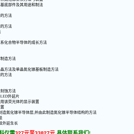
体基底部件及其用途和制法
晶的方法
法
膜的方法
法
置
镓系化合物半导体的成长方法
与制造方法
长晶方法及单晶氮化镓基板制造方法
膜的方法
法刻蚀方法
LED外延片
使用该荧光体的显示装置
装置
上制造氮化镓半导体层,并由此制造氮化镓半导体结构的方法
法
挂外延生长
料仅需
327元至33827元
,具体联系我们!