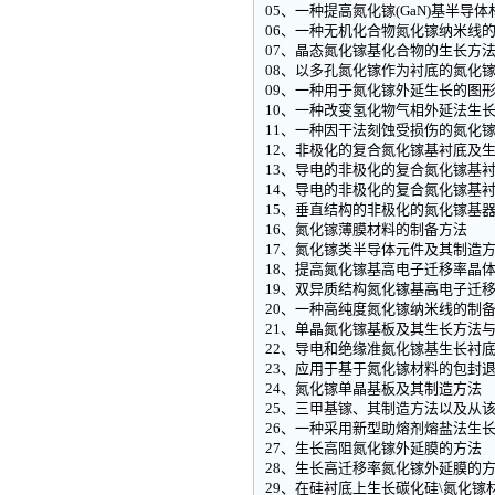
05、一种提高氮化镓(GaN)基半导
06、一种无机化合物氮化镓纳米线
07、晶态氮化镓基化合物的生长方
08、以多孔氮化镓作为衬底的氮化
09、一种用于氮化镓外延生长的图
10、一种改变氢化物气相外延法生
11、一种因干法刻蚀受损伤的氮化
12、非极化的复合氮化镓基衬底及
13、导电的非极化的复合氮化镓基
14、导电的非极化的复合氮化镓基
15、垂直结构的非极化的氮化镓基
16、氮化镓薄膜材料的制备方法
17、氮化镓类半导体元件及其制造
18、提高氮化镓基高电子迁移率晶
19、双异质结构氮化镓基高电子迁
20、一种高纯度氮化镓纳米线的制
21、单晶氮化镓基板及其生长方法
22、导电和绝缘准氮化镓基生长衬
23、应用于基于氮化镓材料的包封
24、氮化镓单晶基板及其制造方法
25、三甲基镓、其制造方法以及从
26、一种采用新型助熔剂熔盐法生
27、生长高阻氮化镓外延膜的方法
28、生长高迁移率氮化镓外延膜的
29、在硅衬底上生长碳化硅\氮化镓