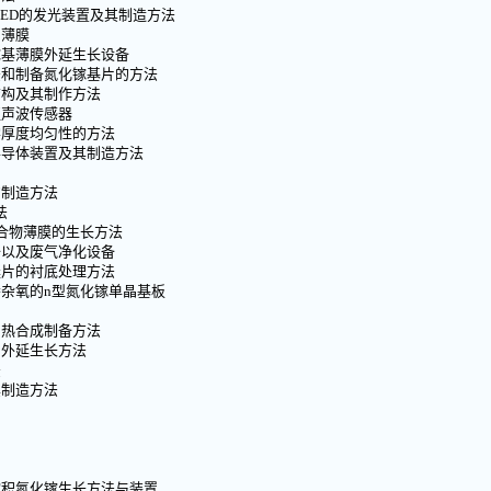
LED的发光装置及其制造方法
晶薄膜
镓基薄膜外延生长设备
法和制备氮化镓基片的方法
结构及其制作方法
超声波传感器
学厚度均匀性的方法
半导体装置及其制造方法
的制造方法
法
化合物薄膜的生长方法
备以及废气净化设备
延片的衬底处理方法
掺杂氧的n型氮化镓单晶基板
剂热合成制备方法
向外延生长方法
法
其制造方法
淀积氮化镓生长方法与装置